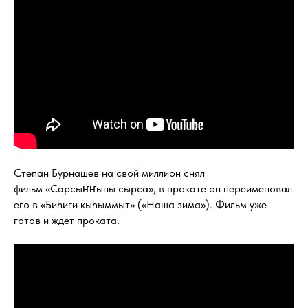
Степан Бурнашев на свой миллион снял
фильм «Сарсыҥҥыны сырса», в прокате он переименовал
его в «Биhиги кыhыммыт» («Наша зима»). Фильм уже
готов и ждет проката.