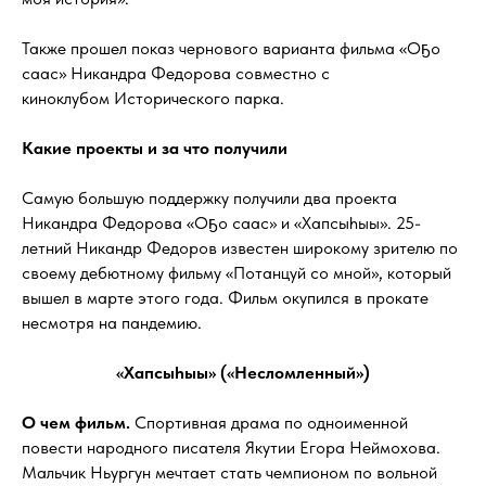
Также прошел показ чернового варианта фильма «Оҕо
саас» Никандра Федорова совместно с
киноклубом Исторического парка.
Какие проекты и за что получили
Самую большую поддержку получили два проекта
Никандра Федорова «Оҕо саас» и «Хапсыhыы». 25-
летний Никандр Федоров известен широкому зрителю по
своему дебютному фильму «Потанцуй со мной», который
вышел в марте этого года. Фильм окупился в прокате
несмотря на пандемию.
«Хапсыhыы» («Несломленный»)
О чем фильм.
Спортивная драма по одноименной
повести народного писателя Якутии Егора Неймохова.
Мальчик Ньургун мечтает стать чемпионом по вольной