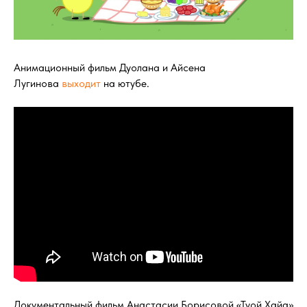
Анимационный фильм Дуолана и Айсена
Лугинова
выходит
на ютубе.
Документальный фильм Анастасии Борисовой «Туой Хайа»