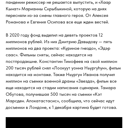
пандемии режиссер не решается выпустить, и «Хаар
Кынат» Марианны Скрыбыкиной, которую на днях
пересняли из-за смены главного героя. От Алексея
Романова и Евгения Осипова все еще ждем вестей.
В 2020 году фонд выделил на девять проектов 12
миллионов рублей. Из них Дмитрию Давыдову — пять
миллионов на два проекта: «Куриное гнездо», «Эдэр
саас». Фильмы сняты, сейчас находятся на
постпродакшне. Константин Тимофеев на свой миллион
200 тысяч рублей снял «Лоокуут уонна Ньургуһун», фильм
находится на монтаже. Также Ньургун Иванов получил
миллион на съемки военной драмы «Звезда», фильм все
еще находится на стадии написания сценария. Тамара
Обутова, получившая 500 тысяч на съемки «Кэт
Марсден. Апокатастасис», сообщила, что сейчас идут
досъемки в Лондоне, к 1 декабря картина будет готова.