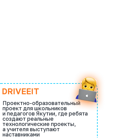
IT
образовательный
 школьников
в Якутии, где ребята
еальные
еские проекты,
выступают
ами