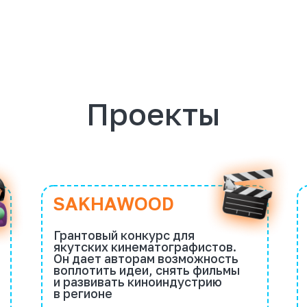
DRIVEE
SAKHAWOOD
Проектно-
Грантовый конкурс для
проект для
якутских кинематографистов.
и педагого
Он дает авторам возможность
создают р
воплотить идеи, снять фильмы
технологич
и развивать киноиндустрию
а учителя 
в регионе
наставник
Реализованные проекты