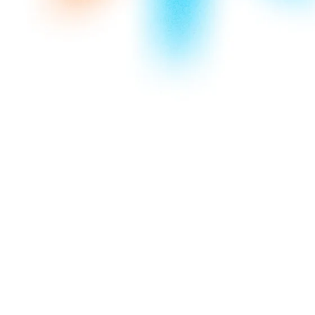
 и школьники
оз