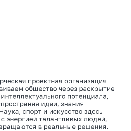
роектная организация
бщество через раскрытие
ктуального потенциала,
яя идеи, знания
орт и искусство здесь
ей талантливых людей,
я в реальные решения.
ичает с государственными,
ыми, коммерческими
ми. При этом все проекты
нансируются компанией
тных, негосударственных