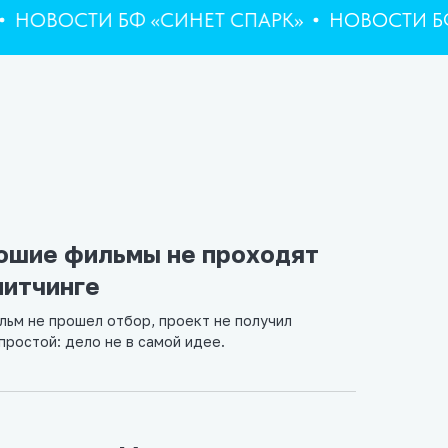
ОСТИ БФ «СИНЕТ СПАРК»
НОВОСТИ БФ «СИ
рошие фильмы не проходят
питчинге
льм не прошел отбор, проект не получил
простой: дело не в самой идее.