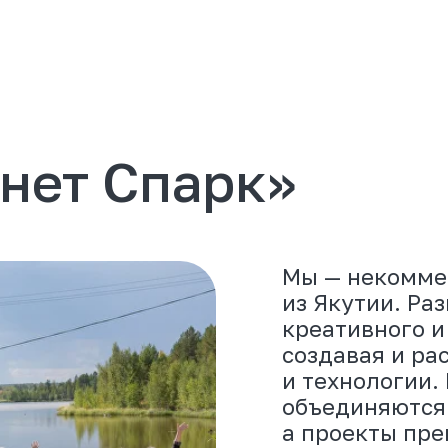
ет Спарк»
Мы — некоммерческая п
из Якутии. Развиваем о
креативного и интелле
создавая и распростран
и технологии. Наука, сп
объединяются с энерги
а проекты превращаютс
«Синет Спарк» сотрудн
общественными, научн
и другими организация
и программы фонда фи
Drivee, а также из час