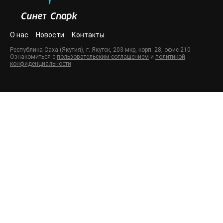
О нас
Новости
Контакты
Республика Саха (Якутия), г. Якутск, 203 мкр, корп. 28, офис 210
Ознакомиться с
пользовательским соглашением
и
политикой
конфиденциальности