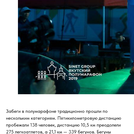
Забеги в полумарафоне традиционно прошли по
нескольким категориям. Пятикилометровую дистанцию
пробежали 138 человек, дистанцию 10,5 км преодолели
275 легкоатлетов, а 21,1 км — 339 бегунов. Бегуны