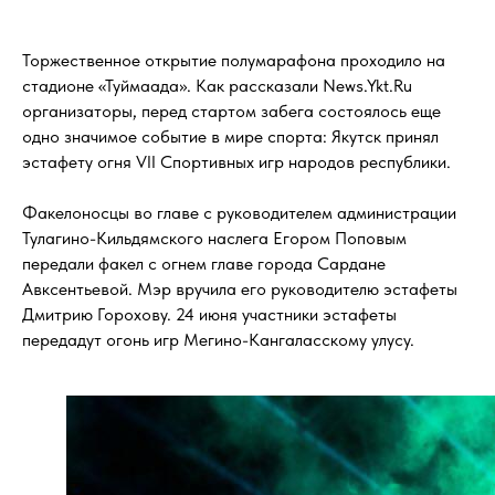
Торжественное открытие полумарафона проходило на
стадионе «Туймаада». Как рассказали News.Ykt.Ru
организаторы, перед стартом забега состоялось еще
одно значимое событие в мире спорта: Якутск принял
эстафету огня VII Спортивных игр народов республики.
Факелоносцы во главе с руководителем администрации
Тулагино-Кильдямского наслега Егором Поповым
передали факел с огнем главе города Сардане
Авксентьевой. Мэр вручила его руководителю эстафеты
Дмитрию Горохову. 24 июня участники эстафеты
передадут огонь игр Мегино-Кангаласскому улусу.