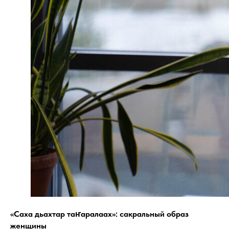
«Саха дьахтар таҥаралаах»: сакральный образ
женщины