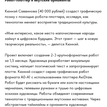
Робот-плоттер и якутские орнаменты
Кюннэй Саввинова (40 000 рублей) создаст графическую
поэму с помощью робота-плоттера, исследуя, как
технологии меняют восприятие традиционной культуры.
«Мне интересно, какое место малочисленные народы
займут в цифровом будущем. Этот грант — шаг в новую
творческую реальность», — делится Кюннэй.
Проект включает создание 2-3 крупноформатных работ
за 1,5 месяца. Художница разработает визуальную
систему, напишет поэтический текст и запрограммирует
плотте. Кюннэй создаст серию графических работ
формата А0-А1 с использованием плоттера AxiDraw.
Робот будет рисовать на бумаге или холсте настоящими
чернилами, гелевыми ручками и тушью по цифровым
эскизам художницы. Работы объединят современные
технологии с традиционными якутскими мотивами. Через
абстрактные таймлайны и орнаменты художница