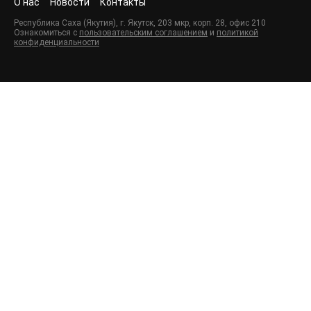
О нас
Новости
Контакты
Республика Саха (Якутия), г. Якутск, 203 мкр, корп. 28, офис 210
Ознакомиться с
пользовательским соглашением
и
политикой
конфиденциальности