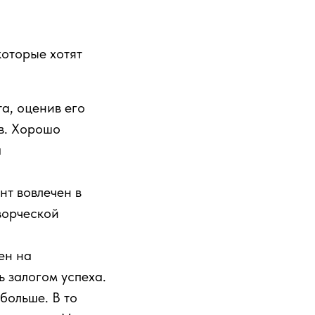
которые хотят
а, оценив его
в. Хорошо
а
нт вовлечен в
ворческой
ен на
ь залогом успеха.
больше. В то