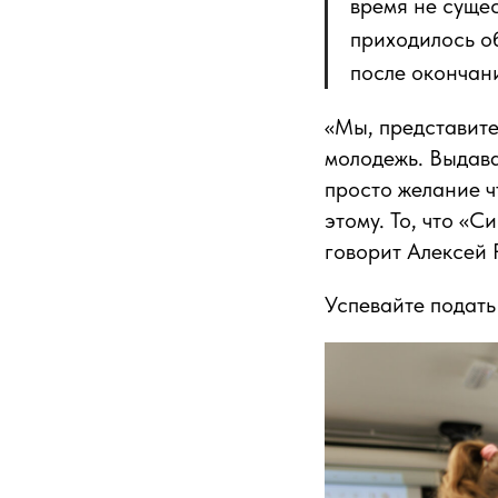
время не суще
приходилось о
после окончан
«Мы, представит
молодежь. Выдава
просто желание ч
этому. То, что «
говорит Алексей 
Успевайте подать