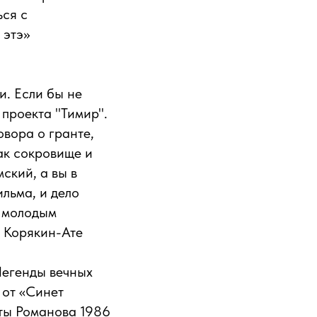
ься с
 этэ»
и. Если бы не
 проекта "Тимир".
овора о гранте,
ак сокровище и
ский, а вы в
ильма, и дело
с молодым
й Корякин-Ате
Легенды вечных
 от «Синет
оты Романова 1986