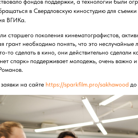
ствовало фондов поддержки, а технологии были ог
бращаться в Свердловскую киностудию для съемки
ия ВГИКа.
ели старшего поколения кинематографистов, акти
я грант необходимо понять, что это неслучайные л
то-то сделать в кино, они действительно сделали к
Синет спарк» поддерживает молодежь, очень важно и
Романов.
 заявки на сайте
https://sparkfilm.pro/sakhawood
до 