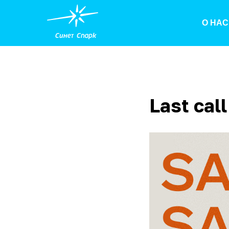
О НАС
Last cal