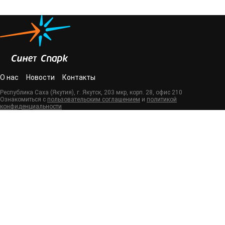
О нас
Новости
Контакты
Республика Саха (Якутия), г. Якутск, 203 мкр, корп. 28, офис 210
Ознакомиться с
пользовательским соглашением
и
политикой
конфиденциальности